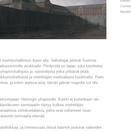
Entries
Commen
WordPr
 miehityshallinnon ikeen alla. Valloittajat pitävät Suomea
aikaisemmille asukkaille.
Piiritystila
on larppi, joka käsittelee
pistotutkijoita ja -opiskelijoita jotka yrittävät pitää
kkumiskielloista ja miehittäjän mielivallasta huolimatta. Pelin
 arkea, ja kuten arjessa aina, tämän päivän tragedia voi olla
rkisimpaan: Helsingin yliopistolle. Kaikki ei kuitenkaan ole
ästäkseen seminaariin täytyy kulkea miehittäjän
fanaattisia siirtokuntalaisia, jotka ovat vallanneet osan
malaisten normaalia elämää.
topolitiikkaa, ja toimiessaan niissä hahmot joutuvat vaikeiden