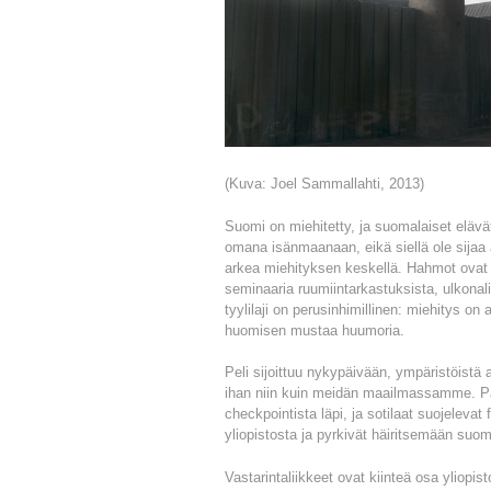
(Kuva: Joel Sammallahti, 2013)
Suomi on miehitetty, ja suomalaiset elävät
omana isänmaanaan, eikä siellä ole sijaa 
arkea miehityksen keskellä. Hahmot ovat ylio
seminaaria ruumiintarkastuksista, ulkonalii
tyylilaji on perusinhimillinen: miehitys on
huomisen mustaa huumoria.
Peli sijoittuu nykypäivään, ympäristöistä a
ihan niin kuin meidän maailmassamme. Pä
checkpointista läpi, ja sotilaat suojelevat 
yliopistosta ja pyrkivät häiritsemään suo
Vastarintaliikkeet ovat kiinteä osa yliopis