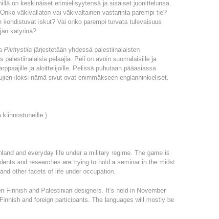
millä on keskinäiset erimielisyytensä ja sisäiset juonittelunsa.
Onko väkivallaton vai väkivaltainen vastarinta parempi tie?
in kohdistuvat iskut? Vai onko parempi turvata tulevaisuus
äjän kätyrinä?
va
Piiritystila
järjestetään yhdessä palestiinalaisten
palestiinalaisia pelaajia. Peli on avoin suomalaisille ja
arppaajille ja aloittelijoille. Pelissä puhutaan pääasiassa
ujien iloksi nämä sivut ovat enimmäkseen englanninkieliset.
 kiinnostuneille.)
nland and everyday life under a military regime. The game is
udents and researches are trying to hold a seminar in the midst
nd other facets of life under occupation.
n Finnish and Palestinian designers. It’s held in November
Finnish and foreign participants. The languages will mostly be