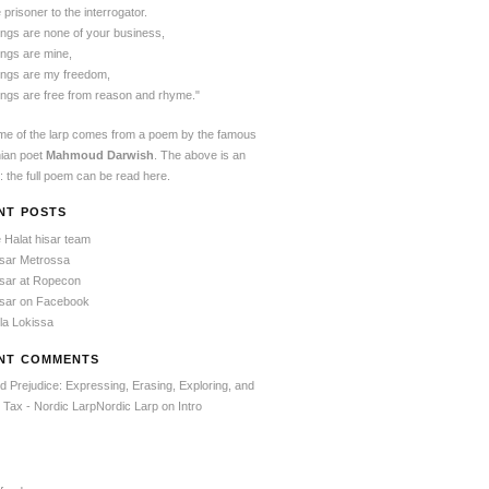
 prisoner to the interrogator.
ings are none of your business,
ings are mine,
ings are my freedom,
ings are free from reason and rhyme."
e of the larp comes from a poem by the famous
nian poet
Mahmoud Darwish
. The above is an
: the full poem can be read
here
.
NT POSTS
e Halat hisar team
isar Metrossa
isar at Ropecon
isar on Facebook
tila Lokissa
NT COMMENTS
d Prejudice: Expressing, Erasing, Exploring, and
 Tax - Nordic LarpNordic Larp
on
Intro