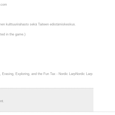
l.com
en kulttuurirahasto sekä Taiteen edistämiskeskus.
sted in the game.)
, Erasing, Exploring, and the Fun Tax - Nordic LarpNordic Larp
nt.