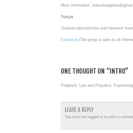
More information: stateofsiegelarp@gmai
Tukijat
Teoksen järjestämistä ovat tukeneet Suom
Facebook
(The group is open to all intere
ONE THOUGHT ON “
INTRO
”
Pingback:
Larp and Prejudice: Expressing
LEAVE A REPLY
You must be
logged in
to post a comme