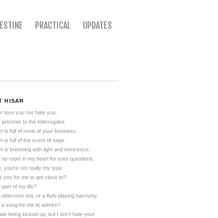
LESTINE
PRACTICAL
UPDATES
T HISAR
her love you nor hate you,
 prisoner to the interrogator.
t is full of none of your business.
 is full of the scent of sage.
t is brimming with light and innocence.
 no room in my heart for your questions.
, you’re not really my type.
 you for me to get close to?
 part of my life?
 afternoon tea, or a flute playing harmony,
 a song for me to admire?
ate being locked up, but I don’t hate you!