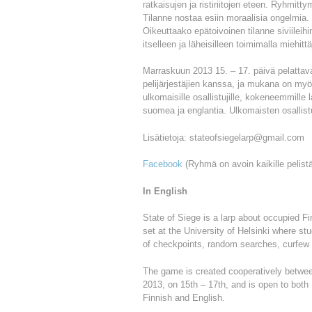
ratkaisujen ja ristiriitojen eteen. Ryhmitty
Tilanne nostaa esiin moraalisia ongelmia. 
Oikeuttaako epätoivoinen tilanne siviileih
itselleen ja läheisilleen toimimalla miehitt
Marraskuun 2013 15. – 17. päivä pelatta
pelijärjestäjien kanssa, ja mukana on myös 
ulkomaisille osallistujille, kokeneemmille l
suomea ja englantia. Ulkomaisten osallist
Lisätietoja: stateofsiegelarp@gmail.com
Facebook
(Ryhmä on avoin kaikille pelistä
In English
State of Siege is a larp about occupied Fi
set at the University of Helsinki where st
of checkpoints, random searches, curfew a
The game is created cooperatively betwee
2013, on 15th – 17th, and is open to both 
Finnish and English.