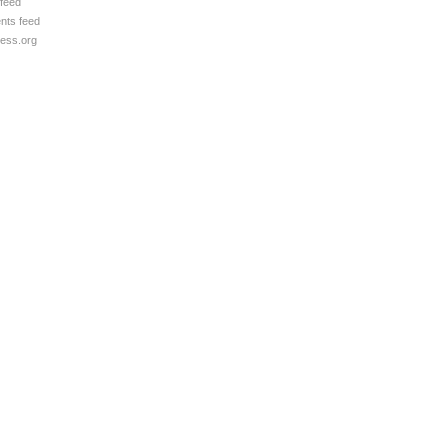
 feed
ts feed
ess.org