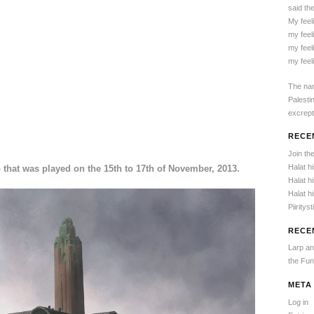
said the
My feel
my feel
my feel
my feel
The nam
Palesti
excrept
RECE
Join th
Halat h
rp that was played on the 15th to 17th of November, 2013.
Halat h
Halat h
Piiritys
RECE
Larp an
the Fun
META
Log in