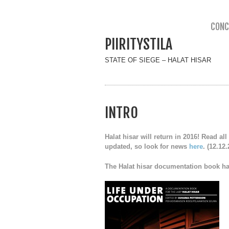
CONC
PIIRITYSTILA
STATE OF SIEGE – HALAT HISAR
INTRO
Halat hisar will return in 2016! Read all
updated, so look for news
here
. (12.12
The Halat hisar documentation book ha